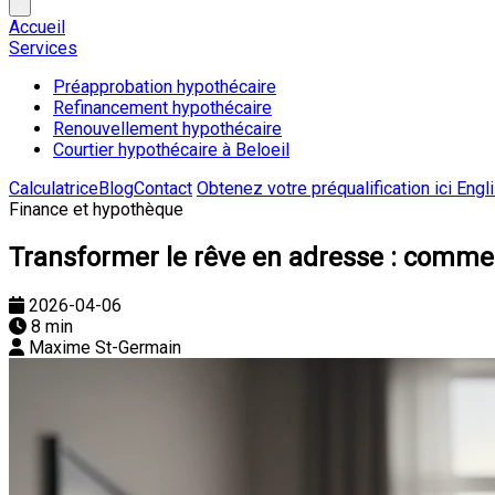
Accueil
Services
Préapprobation hypothécaire
Refinancement hypothécaire
Renouvellement hypothécaire
Courtier hypothécaire à Beloeil
Calculatrice
Blog
Contact
Obtenez votre préqualification ici
Engl
Finance et hypothèque
Transformer le rêve en adresse : commen
2026-04-06
8 min
Maxime St-Germain