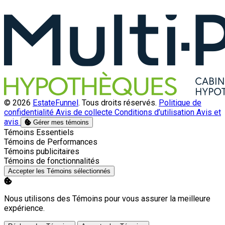
© 2026
EstateFunnel
. Tous droits réservés.
Politique de
confidentialité
Avis de collecte
Conditions d’utilisation
Avis et
avis
Gérer mes témoins
Activer
Témoins Essentiels
Activer
Témoins de Performances
Activer
Témoins publicitaires
Activer
Témoins de fonctionnalités
Accepter les Témoins sélectionnés
Nous utilisons des Témoins pour vous assurer la meilleure
expérience.