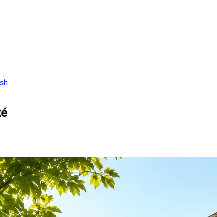
ish
té