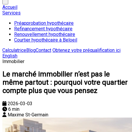
Accueil
Services
Préapprobation hypothécaire
Refinancement hypothécaire
Renouvellement hypothécaire
Courtier hypothécaire à Beloeil
Calculatrice
Blog
Contact
Obtenez votre préqualification ici
English
Immobilier
Le marché immobilier n’est pas le
même partout : pourquoi votre quartier
compte plus que vous pensez
2026-03-03
6 min
Maxime St-Germain