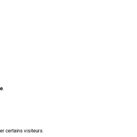
le
.
r certains visiteurs.