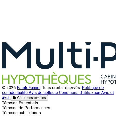
© 2026
EstateFunnel
. Tous droits réservés.
Politique de
confidentialité
Avis de collecte
Conditions d’utilisation
Avis et
avis
Gérer mes témoins
Activer
Témoins Essentiels
Activer
Témoins de Performances
Activer
Témoins publicitaires