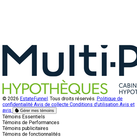
© 2026
EstateFunnel
. Tous droits réservés.
Politique de
confidentialité
Avis de collecte
Conditions d’utilisation
Avis et
avis
Gérer mes témoins
Activer
Témoins Essentiels
Activer
Témoins de Performances
Activer
Témoins publicitaires
Activer
Témoins de fonctionnalités