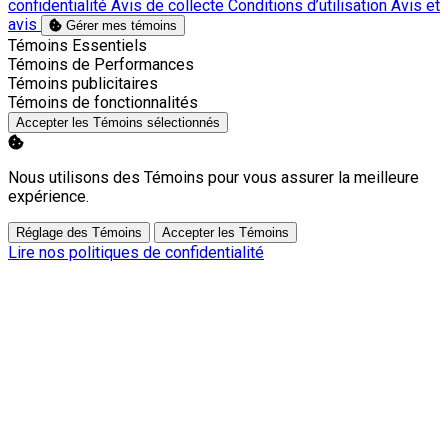
confidentialité
Avis de collecte
Conditions d’utilisation
Avis et
avis
Gérer mes témoins
Activer
Témoins Essentiels
Activer
Témoins de Performances
Activer
Témoins publicitaires
Activer
Témoins de fonctionnalités
Accepter les Témoins sélectionnés
Nous utilisons des Témoins pour vous assurer la meilleure
expérience.
Réglage des Témoins
Accepter les Témoins
Lire nos politiques de confidentialité