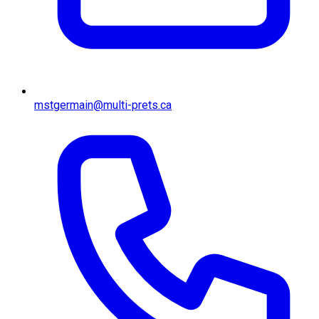
mstgermain@multi-prets.ca