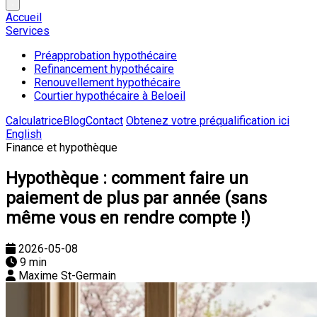
Accueil
Services
Préapprobation hypothécaire
Refinancement hypothécaire
Renouvellement hypothécaire
Courtier hypothécaire à Beloeil
Calculatrice
Blog
Contact
Obtenez votre préqualification ici
English
Finance et hypothèque
Hypothèque : comment faire un
paiement de plus par année (sans
même vous en rendre compte !)
2026-05-08
9 min
Maxime St-Germain