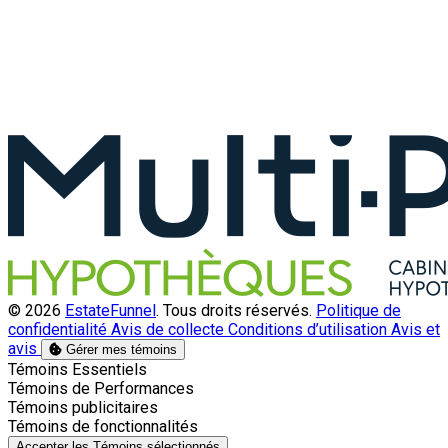
© 2026
EstateFunnel
. Tous droits réservés.
Politique de
confidentialité
Avis de collecte
Conditions d’utilisation
Avis et
avis
Gérer mes témoins
Activer
Témoins Essentiels
Activer
Témoins de Performances
Activer
Témoins publicitaires
Activer
Témoins de fonctionnalités
Accepter les Témoins sélectionnés