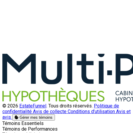
© 2026
EstateFunnel
. Tous droits réservés.
Politique de
confidentialité
Avis de collecte
Conditions d’utilisation
Avis et
avis
Gérer mes témoins
Activer
Témoins Essentiels
Activer
Témoins de Performances