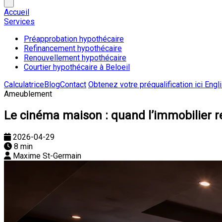
Accueil
Services
Préapprobation hypothécaire
Refinancement hypothécaire
Renouvellement hypothécaire
Courtier hypothécaire à Beloeil
Calculatrice
Blog
Contact
Obtenez votre préqualification ici
Engl
Ameublement
Le cinéma maison : quand l’immobilier r
2026-04-29
8 min
Maxime St-Germain